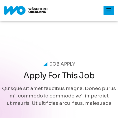
JOB APPLY
A
p
p
l
y
F
o
r
T
h
i
s
J
o
b
Quisque sit amet faucibus magna. Donec purus
mi, commodo id commodo vel, imperdiet
ut mauris. Ut ultricies arcu risus, malesuada